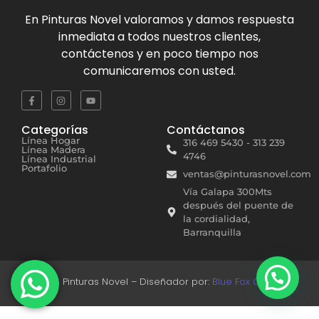
En
Pinturas Novel
valoramos y damos respuesta
inmediata a todos nuestros clientes,
contáctenos y en poco tiempo nos
comunicaremos con usted.
Categorías
Contáctanos
Línea Hogar
316 469 5430 - 313 239
Línea Madera
4746
Línea Industrial
Portafolio
ventas@pinturasnovel.com
Vía Galapa 300Mts
después del puente de
la cordialidad,
Barranquilla
© 2025 Pinturas Novel – Diseñador por:
Blue Fox Creativo