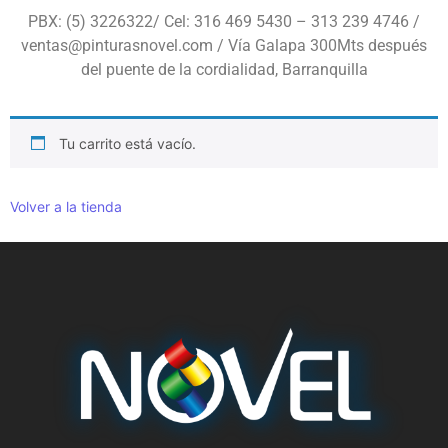
PBX: (5) 3226322/ Cel: 316 469 5430 – 313 239 4746 /
ventas@pinturasnovel.com / Vía Galapa 300Mts después
del puente de la cordialidad, Barranquilla
Tu carrito está vacío.
Volver a la tienda