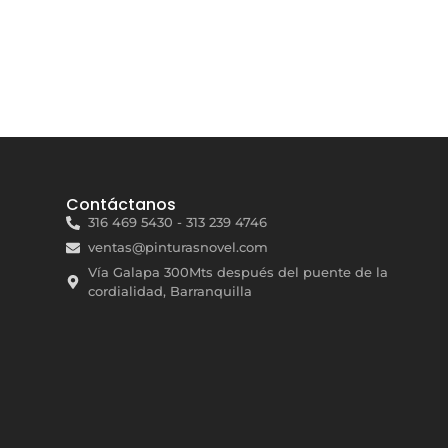
Contáctanos
316 469 5430 - 313 239 4746
ventas@pinturasnovel.com
Vía Galapa 300Mts después del puente de la
cordialidad, Barranquilla