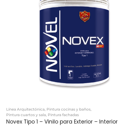
Línea Arquitectónica
,
Pintura cocinas y baños
,
Pintura cuartos y sala
,
Pintura fachadas
Novex Tipo 1 – Vinilo para Exterior – Interior