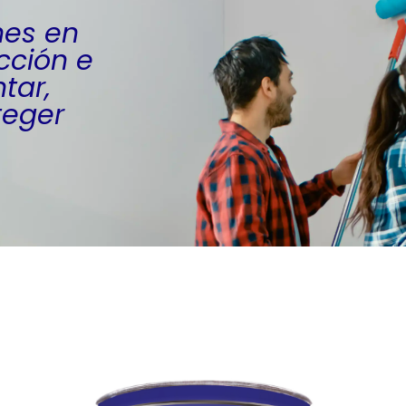
nes en
cción e
tar,
teger