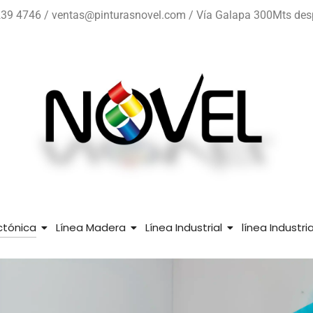
39 4746 / ventas@pinturasnovel.com / Vía Galapa 300Mts despué
ctónica
Línea Madera
Línea Industrial
línea Industr