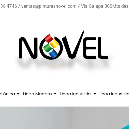
39 4746 / ventas@pinturasnovel.com / Vía Galapa 300Mts despué
ctónica
Línea Madera
Línea Industrial
línea Industr