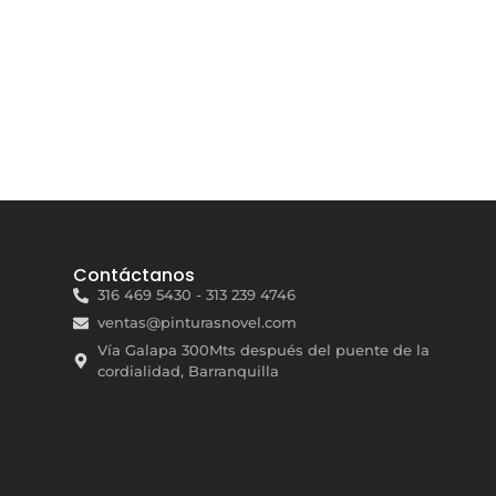
Contáctanos
316 469 5430 - 313 239 4746
ventas@pinturasnovel.com
Vía Galapa 300Mts después del puente de la
cordialidad, Barranquilla