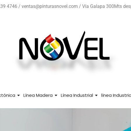
39 4746 / ventas@pinturasnovel.com / Vía Galapa 300Mts despué
ctónica
Línea Madera
Línea Industrial
línea Industr