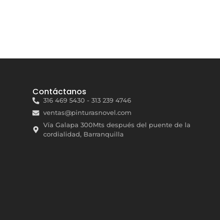
Contáctanos
316 469 5430 - 313 239 4746
ventas@pinturasnovel.com
Vía Galapa 300Mts después del puente de la
cordialidad, Barranquilla