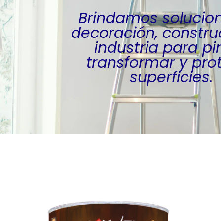
Brindamos solucio
decoración, constru
industria para pin
transformar y pro
superficies.