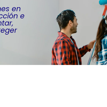
nes en
cción e
tar,
teger