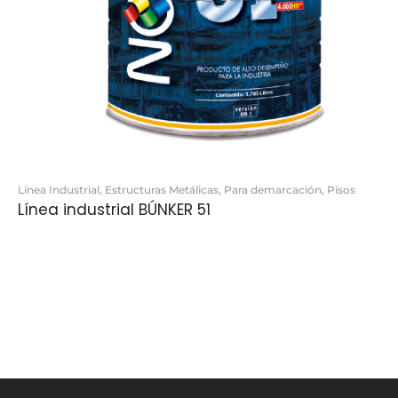
Línea Industrial
,
Estructuras Metálicas
,
Para demarcación
,
Pisos
Línea industrial BÚNKER 51