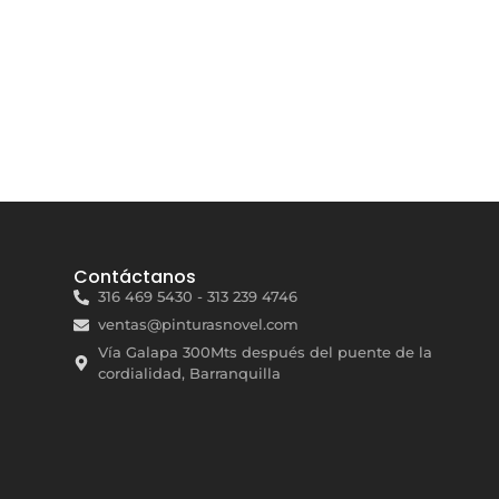
Contáctanos
316 469 5430 - 313 239 4746
ventas@pinturasnovel.com
Vía Galapa 300Mts después del puente de la
cordialidad, Barranquilla