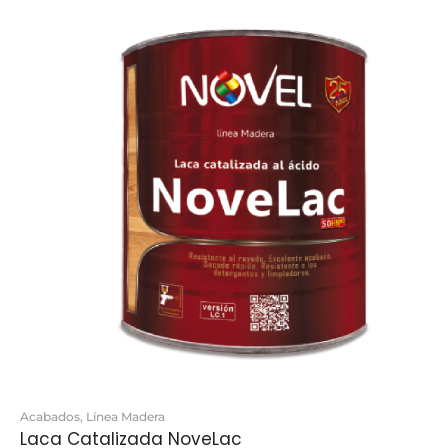
Acabados
,
Línea Madera
Laca Catalizada NoveLac