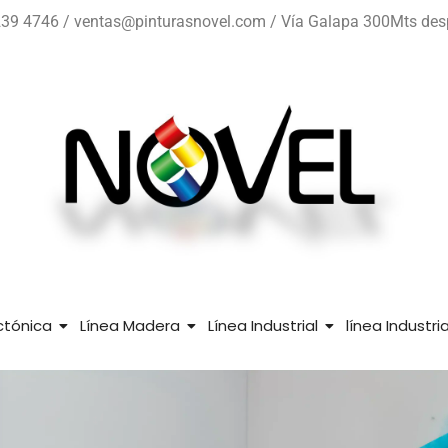
39 4746 / ventas@pinturasnovel.com / Vía Galapa 300Mts despué
ctónica
Línea Madera
Línea Industrial
línea Industr