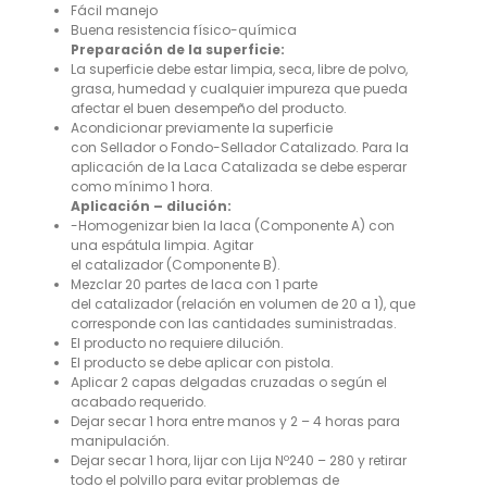
Fácil manejo
Buena resistencia físico-química
Preparación de la superficie:
La superficie debe estar limpia, seca, libre de polvo,
grasa, humedad y cualquier impureza que pueda
afectar el buen desempeño del producto.
Acondicionar previamente la superficie
con Sellador o Fondo-Sellador Catalizado. Para la
aplicación de la Laca Catalizada se debe esperar
como mínimo 1 hora.
Aplicación – dilución:
-Homogenizar bien la laca (Componente A) con
una espátula limpia. Agitar
el catalizador (Componente B).
Mezclar 20 partes de laca con 1 parte
del catalizador (relación en volumen de 20 a 1), que
corresponde con las cantidades suministradas.
El producto no requiere dilución.
El producto se debe aplicar con pistola.
Aplicar 2 capas delgadas cruzadas o según el
acabado requerido.
Dejar secar 1 hora entre manos y 2 – 4 horas para
manipulación.
Dejar secar 1 hora, lijar con Lija Nº240 – 280 y retirar
todo el polvillo para evitar problemas de