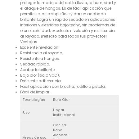
proteger la madera del sol, la lluvia, la humedad y
el ataque de hongos. Es de fácil aplicación que
permite sellar la superficie y dar un acabado
brillante. Logra un rápido secado en aplicaciones
interiores y exteriores bajo techo, sin problemas de
olor o toxicidad, excelente nivelación y resistencia
al rayado. ¡Perfecto para todos tus proyectos!
Ventajas
Excelente nivelación.
Resistencia al rayado.
Resistente a hongos.
Secado rápido.
Acabado brillante.
Bajo olor (bajo VOC).
Excelente adherencia.
Fácil aplicación con brocha, rodillo o pistola.
Fácil de limpiar.
Tecnologías
Bajo Olor
Hogar
Uso
Institucional
Cocina
Baño
Alcobas
Áreas de uso