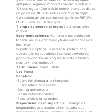
Aplique la segunda mano diluyendo la pintura al
10% con agua. · Con pistola convencional, se diluye
un galón de PINTURA LAVABLE con 25% de agua. ·
Con pistola airless, se diluye un galón de PINTURA
LAVABLE con un 10% de agua.
Tiempo de secado al tacto:
2 a 3 horas entre
manos
Recomendaciones:
Mantener el recipiente bien
tapado, en un lugar fresco y fuera del alcance de
los niños.
Superficie a aplicar. Se usa en la protección y
decoración de superficies interiores y exteriores,
patios revocados en bloque a la vista o ladrillo
normal (no esmaltado).
Terminación:
Semi – Mate
Uso:
Pared
Beneficio:
· Buena resistencia a la intemperie.
· Buena retención de color.
· Optima adherencia.
· Excelente brochabilidad.
· Resistencia a la humedad.
Preparación de la superficie:
· Corregir las
irregularidades, defectos o humedades que