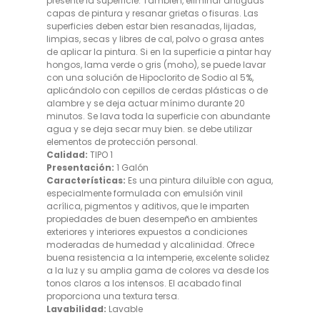
presente la superficie. También, eliminar antiguas
capas de pintura y resanar grietas o fisuras. Las
superficies deben estar bien resanadas, lijadas,
limpias, secas y libres de cal, polvo o grasa antes
de aplicar la pintura. Si en la superficie a pintar hay
hongos, lama verde o gris (moho), se puede lavar
con una solución de Hipoclorito de Sodio al 5%,
aplicándolo con cepillos de cerdas plásticas o de
alambre y se deja actuar mínimo durante 20
minutos. Se lava toda la superficie con abundante
agua y se deja secar muy bien. se debe utilizar
elementos de protección personal.
Calidad:
TIPO 1
Presentación:
1 Galón
Características:
Es una pintura diluíble con agua,
especialmente formulada con emulsión vinil
acrílica, pigmentos y aditivos, que le imparten
propiedades de buen desempeño en ambientes
exteriores y interiores expuestos a condiciones
moderadas de humedad y alcalinidad. Ofrece
buena resistencia a la intemperie, excelente solidez
a la luz y su amplia gama de colores va desde los
tonos claros a los intensos. El acabado final
proporciona una textura tersa.
Lavabilidad:
Lavable