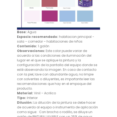
Base:
Agua
Espacio recomendado:
habitacion principal -
sala – comedor – habitaciones de niños
Contenido:
1 galón
Observaciones:
Este color puede variar de
acuerdo a las condiciones de iluminación del
lugar en el que se aplique la pintura y la
configuración de la pantalla del equipo donde se
esté observando la imagen. En caso de contacto
con la piel, lave con abundante agua, no limpie
con solventes o diluyentes, es importante leer las
recomendaciones que hay en el empaque del
producto.
Material:
Vinil – Acrilico
Tipo:
Interior
Dilusión:
La dilución de la pintura se debe hacer
de acuerdo al equipo o instrumento de aplicación
como sigue: · Con brocha o rodillo, se diluye un
galón de PINTURA LAVABLE con un 25% de agua.